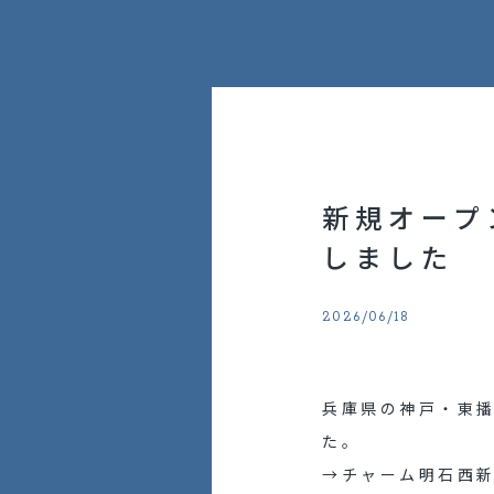
働く環境を知る
福利厚生
働き方
採用の取り組み
新規オープ
採用メッセージ
しました
インタビュー動画
2026/06/18
求める人物像
アルムナイ採用
兵庫県の神戸・東
外国人採用
た。
リファラル採用
→
チャーム明石西