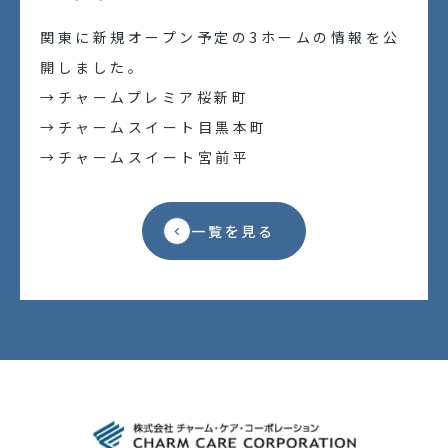
働く環境を知る
関東に新規オープン予定の3ホームの情報を公
開しました。
福利厚生
→
チャームプレミア桜新町
働き方
→
チャームスイート目黒本町
→
チャームスイート宮前平
採用の取り組み
採用メッセージ
一覧を見る
インタビュー動画
求める人物像
アルムナイ採用
外国人採用
リファラル採用