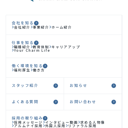
求人を探すはこちら
会社を知る
会社紹介
事業紹介
ホーム紹介
スタッフ紹介
仕事を知る
お知らせ
職種紹介
教育体制
キャリアアップ
Your Charm Life
よくある質問
働く環境を知る
福利厚生
働き方
お問い合わせ
スタッフ紹介
お知らせ
プライバシーポリシー
よくある質問
お問い合わせ
採用の取り組み
採用メッセージ
インタビュー動画
求める人物像
アルムナイ採用
外国人採用
リファラル採用