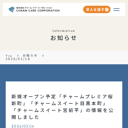
求人を探す
会社を知る
Information
お知らせ
会社紹介
事業紹介
お知らせ
Top
2026/03/16
ホーム紹介
仕事を知る
職種紹介
新規オープン予定「チャームプレミア桜
教育体制
新町」「チャームスイート目黒本町」
「チャームスイート宮前平」の情報を公
キャリアアップ
開しました
Your Charm Life
2026/03/16