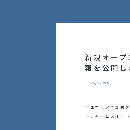
働く環境を知る
福利厚生
働き方
採用の取り組み
新規オープ
採用メッセージ
報を公開し
インタビュー動画
2026/02/25
求める人物像
アルムナイ採用
京都エリアで新規
外国人採用
→
チャームスイー
リファラル採用