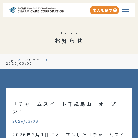
求人を探す
会社を知る
Information
お知らせ
会社紹介
事業紹介
お知らせ
Top
2026/03/05
ホーム紹介
仕事を知る
職種紹介
「チャームスイート千歳烏山」オープ
教育体制
ン！
2026/03/05
キャリアアップ
2026年3月1日にオープンした「チャームスイ
Your Charm Life