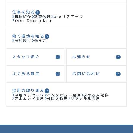
求人を探すはこちら
仕事を知る
職種紹介
教育体制
キャリアアップ
Your Charm Life
スタッフ紹介
働く環境を知る
福利厚生
働き方
お知らせ
スタッフ紹介
お知らせ
よくある質問
よくある質問
お問い合わせ
お問い合わせ
プライバシーポリシー
採用の取り組み
採用メッセージ
インタビュー動画
求める人物像
アルムナイ採用
外国人採用
リファラル採用